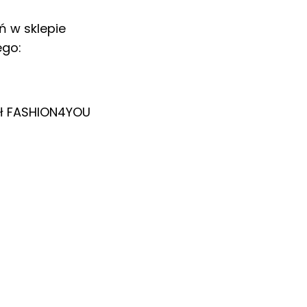
ń w sklepie
ego:
ł
FASHION4YOU