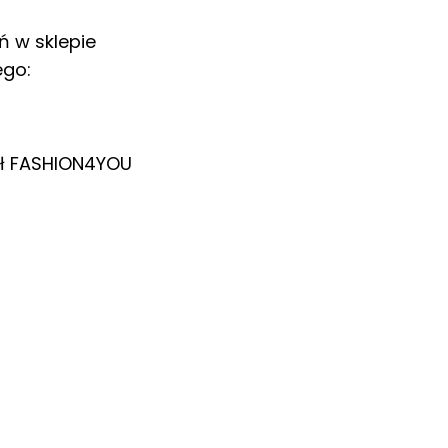
ń w sklepie
ego:
ł
FASHION4YOU