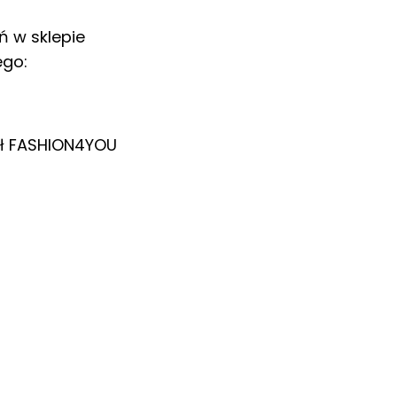
ń w sklepie
ego:
ł
FASHION4YOU