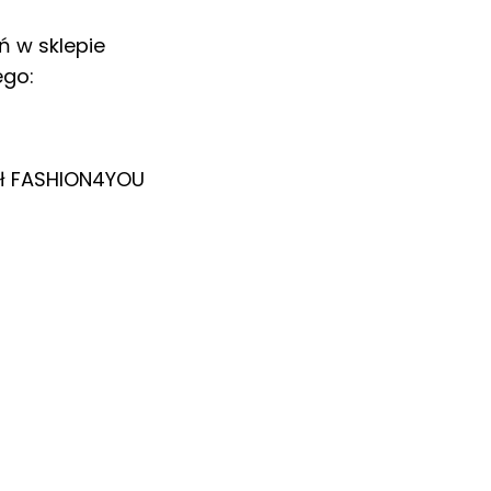
ń w sklepie
ego:
ł
FASHION4YOU