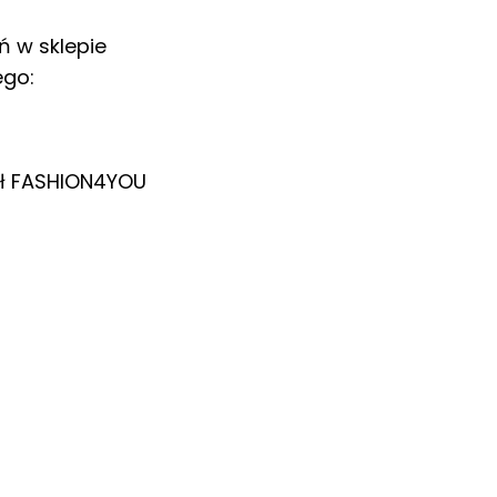
ń w sklepie
ego:
ł
FASHION4YOU