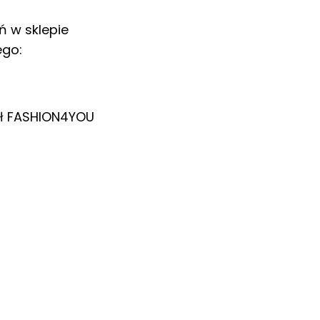
ń w sklepie
ego:
ł
FASHION4YOU