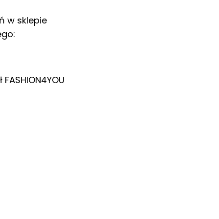
ń w sklepie
ego:
ł
FASHION4YOU