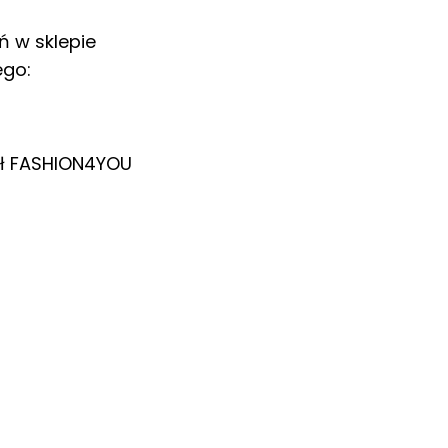
ń w sklepie
ego:
ł
FASHION4YOU