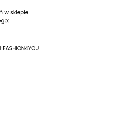
ń w sklepie
ego:
ł
FASHION4YOU