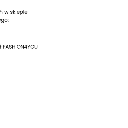
ń w sklepie
ego:
ł
FASHION4YOU