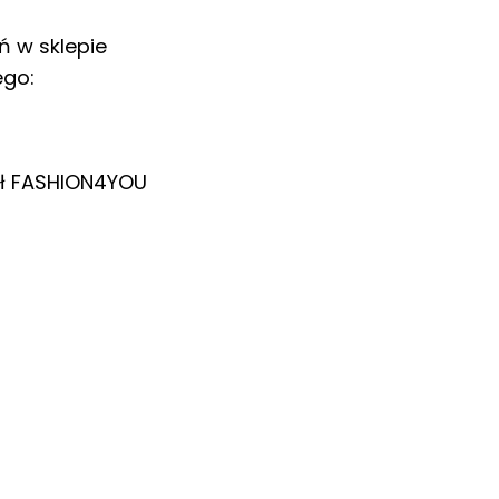
ń w sklepie
ego:
ł
FASHION4YOU