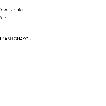
ń w sklepie
ego:
ł
FASHION4YOU