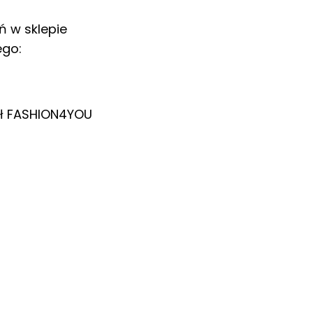
ń w sklepie
ego:
ł
FASHION4YOU